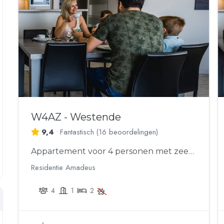
W4AZ - Westende
9,4
•
Fantastisch
(
16 beoordelingen
)
Appartement voor 4 personen met zeezicht
Residentie Amadeus
4
1
2