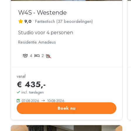
W4S - Westende
9,0
•
Fantastisch
(
37 beoordelingen
)
Studio voor 4 personen
Residentie Amadeus
4
2
vanaf
€ 435,-
incl. toeslagen
07-08-2026
10-08-2026
Boek nu