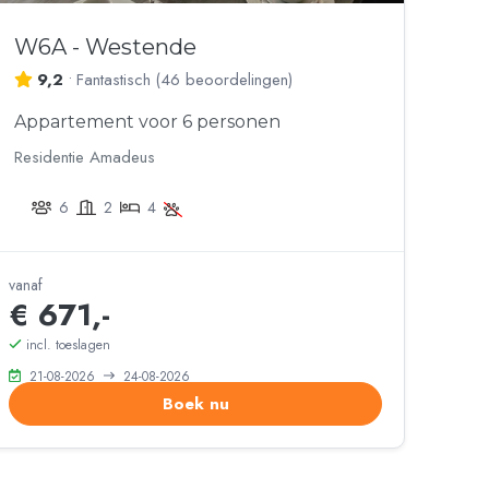
W6A - Westende
9,2
•
Fantastisch
(
46 beoordelingen
)
Appartement voor 6 personen
Residentie Amadeus
6
2
4
vanaf
€ 671,-
incl. toeslagen
21-08-2026
24-08-2026
Boek nu