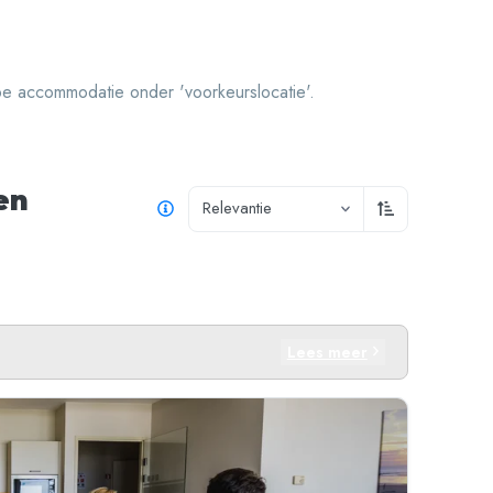
pe accommodatie onder 'voorkeurslocatie'.
en
Relevantie
Oplopend sor
Lees meer