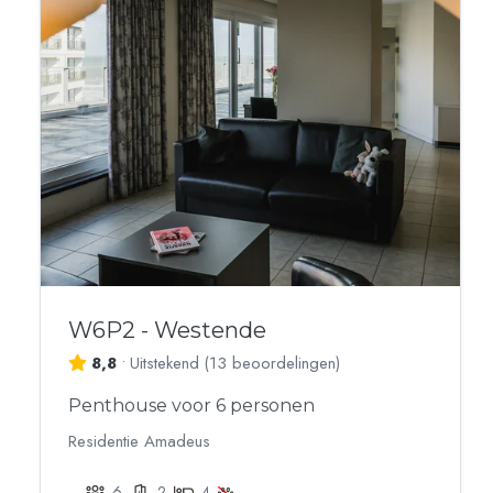
W6P2 - Westende
8,8
•
Uitstekend
(
13 beoordelingen
)
Penthouse voor 6 personen
Residentie Amadeus
6
2
4