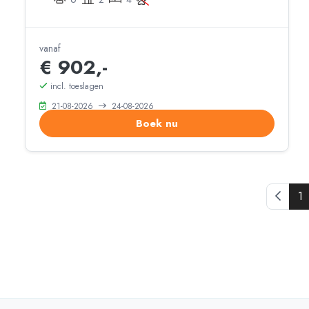
vanaf
€ 902,-
incl. toeslagen
21-08-2026
24-08-2026
Boek nu
Vorige
1