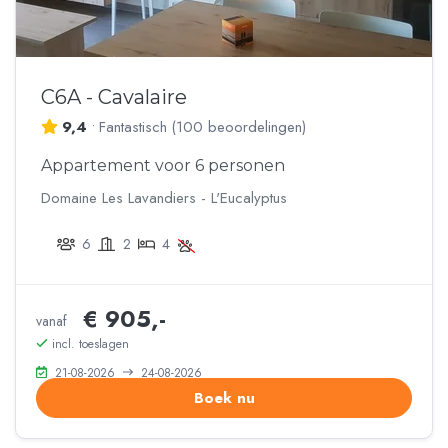
C6A - Cavalaire
9,4
•
Fantastisch
(
100 beoordelingen
)
Appartement voor 6 personen
Domaine Les Lavandiers - L'Eucalyptus
6
2
4
€ 905,-
vanaf
incl. toeslagen
21-08-2026
24-08-2026
Boek nu