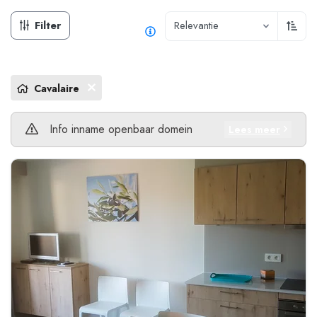
Filter
Relevantie
Oplop
Cavalaire
Info inname openbaar domein
Lees meer