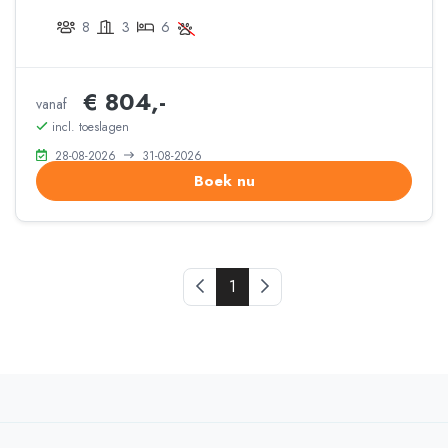
8
3
6
€ 804,-
vanaf
incl. toeslagen
28-08-2026
31-08-2026
Boek nu
Vorige pagina
1
Volgende pagina