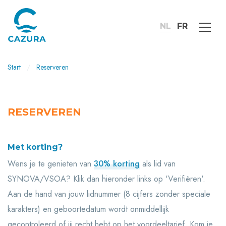
NL
FR
Start
Reserveren
RESERVEREN
Met korting?
Wens je te genieten van
30% korting
als lid van
SYNOVA/VSOA? Klik dan hieronder links op 'Verifiëren'.
Aan de hand van jouw lidnummer (8 cijfers zonder speciale
karakters) en geboortedatum wordt onmiddellijk
gecontroleerd of jij recht hebt op het voordeeltarief. Kom je